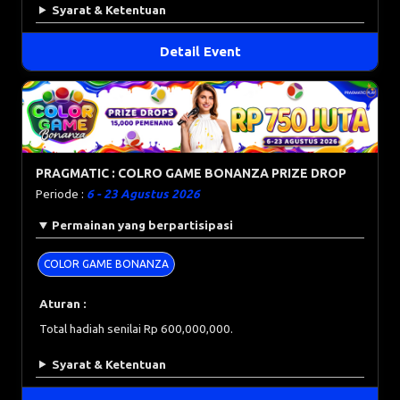
Syarat & Ketentuan
Detail Event
PRAGMATIC : COLRO GAME BONANZA PRIZE DROP
Periode :
6 - 23 Agustus 2026
Permainan yang berpartisipasi
COLOR GAME BONANZA
Aturan :
Total hadiah senilai Rp 600,000,000.
Syarat & Ketentuan