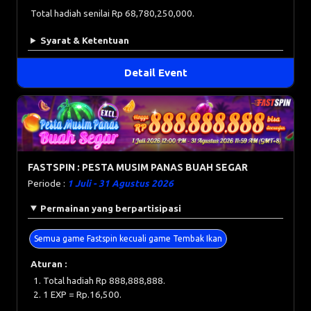
Total hadiah senilai Rp 68,780,250,000.
Syarat & Ketentuan
Detail Event
FASTSPIN : PESTA MUSIM PANAS BUAH SEGAR
Periode :
1 Juli - 31 Agustus 2026
Permainan yang berpartisipasi
Semua game Fastspin kecuali game Tembak Ikan
Aturan :
Total hadiah Rp 888,888,888.
1 EXP = Rp.16,500.