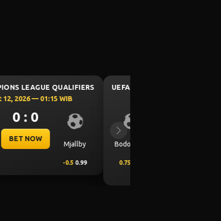
FOOTBALL F24 INTERNATIONAL
FRIENDLY
August 7, 2026 — 18:30 WIB
0 : 0
Next
BET NOW
gentina
e-Italy
0
0.00
0.00
0.00