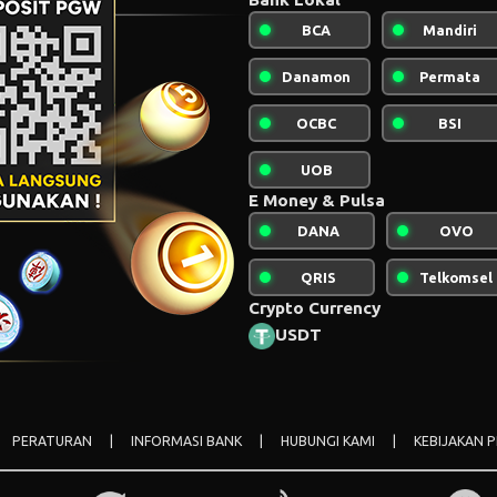
BCA
Mandiri
Danamon
Permata
OCBC
BSI
UOB
E Money & Pulsa
DANA
OVO
QRIS
Telkomsel
Crypto Currency
USDT
PERATURAN
|
INFORMASI BANK
|
HUBUNGI KAMI
|
KEBIJAKAN P