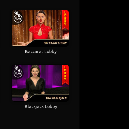
Baccarat Lobby
Blackjack Lobby