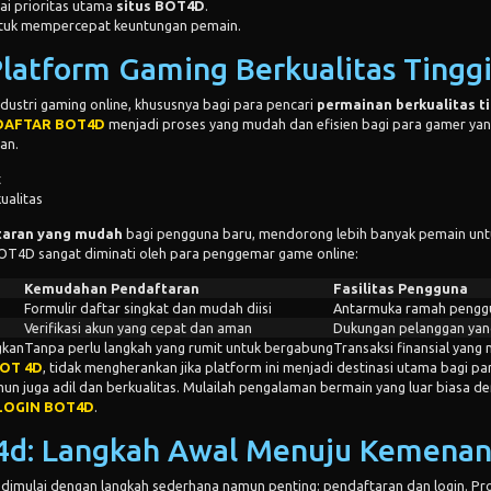
ai prioritas utama
situs BOT4D
.
tuk mempercepat keuntungan pemain.
latform Gaming Berkualitas Tingg
dustri gaming online, khususnya bagi para pencari
permainan berkualitas t
DAFTAR BOT4D
menjadi proses yang mudah dan efisien bagi para gamer y
an.
t
ualitas
taran yang mudah
bagi pengguna baru, mendorong lebih banyak pemain untu
BOT4D sangat diminati oleh para penggemar game online:
Kemudahan Pendaftaran
Fasilitas Pengguna
Formulir daftar singkat dan mudah diisi
Antarmuka ramah penggu
Verifikasi akun yang cepat dan aman
Dukungan pelanggan yan
gkan
Tanpa perlu langkah yang rumit untuk bergabung
Transaksi finansial yang
OT 4D
, tidak mengherankan jika platform ini menjadi destinasi utama bagi p
un juga adil dan berkualitas. Mulailah pengalaman bermain yang luar biasa d
LOGIN BOT4D
.
t4d: Langkah Awal Menuju Kemena
dimulai dengan langkah sederhana namun penting: pendaftaran dan login. Pr