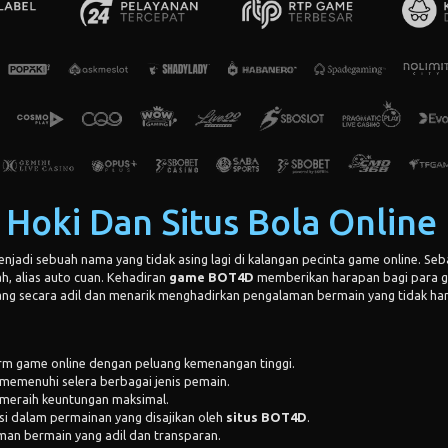
 Hoki Dan Situs Bola Online
jadi sebuah nama yang tidak asing lagi di kalangan pecinta game online. Seb
h, alias auto cuan. Kehadiran
game BOT4D
memberikan harapan bagi para 
cang secara adil dan menarik menghadirkan pengalaman bermain yang tidak h
m game online dengan peluang kemenangan tinggi.
emenuhi selera berbagai jenis pemain.
meraih keuntungan maksimal.
i dalam permainan yang disajikan oleh
situs BOT4D
.
n bermain yang adil dan transparan.