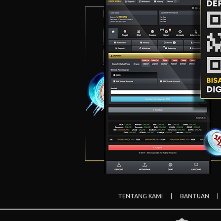
TENTANG KAMI
|
BANTUAN
|