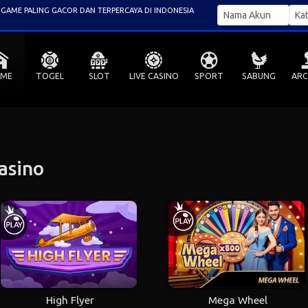
ALING GACOR DAN TERPERCAYA DI INDONESIA
SELAMAT DATANG DI BOT
ME
TOGEL
SLOT
LIVE CASINO
SPORT
SABUNG
ARC
asino
High Flyer
Mega Wheel