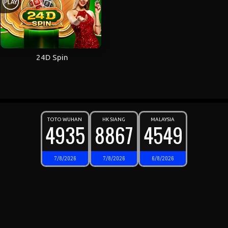
24D Spin
TOTO WUHAN
HK SIANG
MALAYSIA
4935
8867
4549
7/8/2026
7/8/2026
6/8/2026