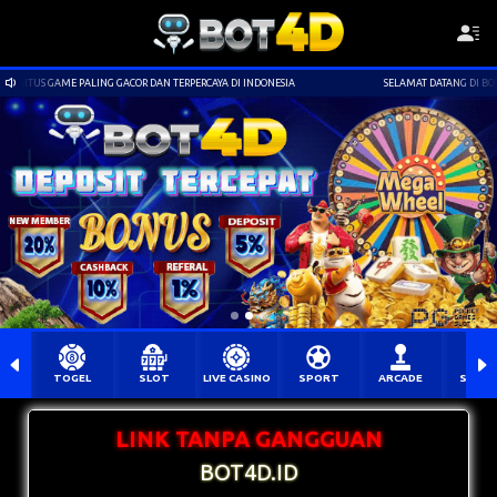
G GACOR DAN TERPERCAYA DI INDONESIA
SELAMAT DATANG DI BOT4D SITUS GAME PALING
TOGEL
SLOT
LIVE CASINO
SPORT
ARCADE
SABU
LINK TANPA GANGGUAN
BOT4D.ID