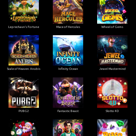
Leprechaun’s Fortune
Mace of Hercules
Wheel of Gems
Scale of Heaven: Anubis
Infinity Ocean
Jewel Mastermind
PUBG2
Fantastic Beast
Slotto 4D