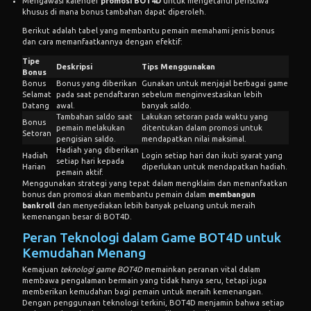
Mengawasi kalender
promosi BOT4D
untuk mengetahui peristiwa
khusus di mana bonus tambahan dapat diperoleh.
Berikut adalah tabel yang membantu pemain memahami jenis bonus
dan cara memanfaatkannya dengan efektif:
Tipe
Deskripsi
Tips Menggunakan
Bonus
Bonus
Bonus yang diberikan
Gunakan untuk menjajal berbagai game
Selamat
pada saat pendaftaran
sebelum menginvestasikan lebih
Datang
awal.
banyak saldo.
Tambahan saldo saat
Lakukan setoran pada waktu yang
Bonus
pemain melakukan
ditentukan dalam promosi untuk
Setoran
pengisian saldo.
mendapatkan nilai maksimal.
Hadiah yang diberikan
Hadiah
Login setiap hari dan ikuti syarat yang
setiap hari kepada
Harian
diperlukan untuk mendapatkan hadiah.
pemain aktif.
Menggunakan strategi yang tepat dalam mengklaim dan memanfaatkan
bonus dan promosi akan membantu pemain dalam
membangun
bankroll
dan menyediakan lebih banyak peluang untuk meraih
kemenangan besar di BOT4D.
Peran Teknologi dalam Game BOT4D untuk
Kemudahan Menang
Kemajuan
teknologi game BOT4D
memainkan peranan vital dalam
membawa pengalaman bermain yang tidak hanya seru, tetapi juga
memberikan kemudahan bagi pemain untuk meraih kemenangan.
Dengan penggunaan teknologi terkini, BOT4D menjamin bahwa setiap