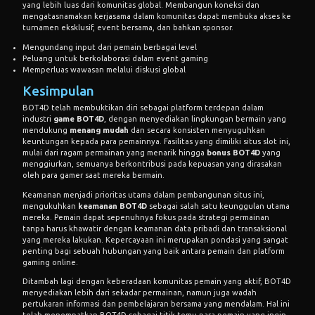
yang lebih luas dari komunitas global. Membangun koneksi dan
mengatasnamakan kerjasama dalam komunitas dapat membuka akses ke
turnamen eksklusif, event bersama, dan bahkan sponsor.
Mengundang input dari pemain berbagai level
Peluang untuk berkolaborasi dalam event gaming
Memperluas wawasan melalui diskusi global
Kesimpulan
BOT4D telah membuktikan diri sebagai platform terdepan dalam
industri
game BOT4D
, dengan menyediakan lingkungan bermain yang
mendukung
menang mudah
dan secara konsisten menyuguhkan
keuntungan kepada para pemainnya. Fasilitas yang dimiliki situs slot ini,
mulai dari ragam permainan yang menarik hingga
bonus BOT4D
yang
menggiurkan, semuanya berkontribusi pada kepuasan yang dirasakan
oleh para gamer saat mereka bermain.
Keamanan menjadi prioritas utama dalam pembangunan situs ini,
mengukuhkan
keamanan BOT4D
sebagai salah satu keunggulan utama
mereka. Pemain dapat sepenuhnya fokus pada strategi permainan
tanpa harus khawatir dengan keamanan data pribadi dan transaksional
yang mereka lakukan. Kepercayaan ini merupakan pondasi yang sangat
penting bagi sebuah hubungan yang baik antara pemain dan platform
gaming online.
Ditambah lagi dengan keberadaan komunitas pemain yang aktif, BOT4D
menyediakan lebih dari sekadar permainan, namun juga wadah
pertukaran informasi dan pembelajaran bersama yang mendalam. Hal ini
telah menempatkan BOT4D sebagai titik temu para pemain yang ingin