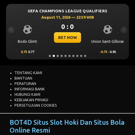
UEFA CHAMPIONS LEAGUE QUALIFIERS
August 11, 2026 — 22:59 WIB
0 : 0
Previous
Next
BET NOW
Bodo Glimt
Union Saint-Gilloise
0.75
0.77
-0.75
-0.95
TENTANG KAMI
BANTUAN
PERATURAN
INFORMASI BANK
HUBUNGI KAMI
KEBIJAKAN PRIVASI
PERSETUJUAN COOKIES
BOT4D Situs Slot Hoki Dan Situs Bola
Online Resmi