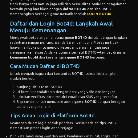
tidak hanya seru namun juga adil dan berkualitas. Mulailah pengalaman
bermain yang luar biasa dengan
daftar BOT4D
dan siap untuk
memenangkan berbagai game menarik setelah
LOGIN BOT4D
.
Daftar dan Login Bot4d: Langkah Awal
Menuju Kemenangan
Mengawali petualangan di dunia
game BOT4D
dimulai dengan langkah
sederhana namun penting: pendaftaran dan login. Proses ini tidak
hanya membuka pintu menuju keseruan permainan tapi juga
mengamankan akses Anda ke dunia alternatif BOT4D—tempat di mana
keamanan bot4d
dan kesenangan
game BOT4D
bertemu.
Cara Mudah Daftar di BOT4D
Untuk menjadi bagian dari komunitas BOT4D, cukup ikuti langkah
mudah berikut:
Kunjungi situs resmi BOT4D.
Isi formulir pendaftaran dengan data yang valid dan lengkap.
Lakukan verifikasi akun melalui email atau SMS yang terdaftar.
Siapkan diri untuk memasuki arena
game BOT4D
dengan beragam
pilihan yang menarik.
Tips Aman Login di Platform Bot4d
Keamanan dalam login adalah prioritas. Berikut adalah tips untuk
memastikan proses login Anda terjaga:
Pilih kata sandi yang
kuat
dan
unik
, kombinasikan huruf, angka, dan