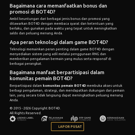
Bagaimana cara memanfaatkan bonus dan
promosi di BOT4D?
Ambil keuntungan dari berbagai jenis bonus dan promosi yang
ditawarkan BOT4D dengan membaca syarat dan ketentuan yang
berlaku, dan gunakan pada waktu yang tepat untuk meningkatkan
saldo dan peluang menang Anda.
Apa peran teknologi dalam game BOT4D?
Teknologi memainkan peran penting dalam game BOT4D dengan
menyediakan sistem yang adil melalui penggunaan RNG dan
memberikan pengalaman bermain yang mulus serta responsif di
berbagai perangkat.
Bagaimana manfaat berpartisipasi dalam
komunitas pemain BOT4D?
Berpartisipasi dalam
komunitas pemain BOT4D
membuka akses untuk
berbagi pengalaman, strategi, dan mendapatkan dukungan dari pemain
lain, yang secara tidak langsung dapat meningkatkan peluang menang
Anda.
© 2015 - 2026 Copyright BOT4D.
All Rights Reserved.
LAPOR PUSAT