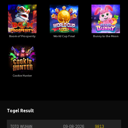
Boom of Prosperity
World Cup Final
Bunny to the Moon
Cookie Hunter
Togel Result
TOTO WUHAN
09-08-2026
9813