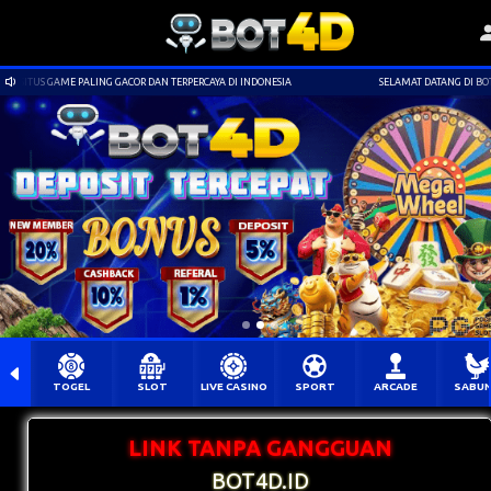
ME PALING GACOR DAN TERPERCAYA DI INDONESIA
SELAMAT DATANG DI BOT4D SITUS GAM
TOGEL
SLOT
LIVE CASINO
SPORT
ARCADE
SABU
LINK TANPA GANGGUAN
BOT4D.ID