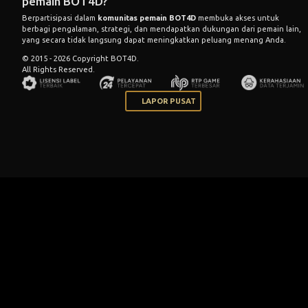
pemain BOT4D?
Berpartisipasi dalam
komunitas pemain BOT4D
membuka akses untuk
berbagi pengalaman, strategi, dan mendapatkan dukungan dari pemain lain,
yang secara tidak langsung dapat meningkatkan peluang menang Anda.
© 2015 - 2026 Copyright BOT4D.
All Rights Reserved.
LAPOR PUSAT