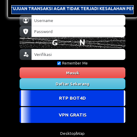
UJUAN TRANSAKSI AGAR TIDAK TERJADI KESALAHAN PENGIRIMA
Remember Me
Masuk
Daftar Sekarang
RTP BOT4D
VPN GRATIS
Desktop
Wap