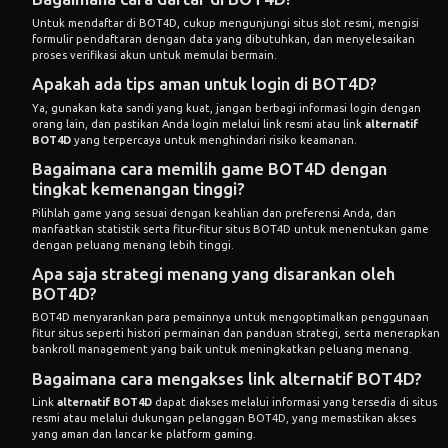
Untuk mendaftar di BOT4D, cukup mengunjungi situs slot resmi, mengisi
formulir pendaftaran dengan data yang dibutuhkan, dan menyelesaikan
proses verifikasi akun untuk memulai bermain.
Apakah ada tips aman untuk login di BOT4D?
Ya, gunakan kata sandi yang kuat, jangan berbagi informasi login dengan
orang lain, dan pastikan Anda login melalui link resmi atau link
alternatif
BOT4D
yang terpercaya untuk menghindari risiko keamanan.
Bagaimana cara memilih game BOT4D dengan
tingkat kemenangan tinggi?
Pilihlah game yang sesuai dengan keahlian dan preferensi Anda, dan
manfaatkan statistik serta fitur-fitur situs BOT4D untuk menentukan game
dengan peluang menang lebih tinggi.
Apa saja strategi menang yang disarankan oleh
BOT4D?
BOT4D menyarankan para pemainnya untuk mengoptimalkan penggunaan
fitur situs seperti histori permainan dan panduan strategi, serta menerapkan
bankroll management yang baik untuk meningkatkan peluang menang.
Bagaimana cara mengakses link alternatif BOT4D?
Link
alternatif BOT4D
dapat diakses melalui informasi yang tersedia di situs
resmi atau melalui dukungan pelanggan BOT4D, yang memastikan akses
yang aman dan lancar ke platform gaming.