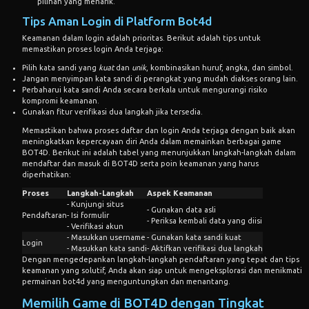
pilihan yang menarik.
Tips Aman Login di Platform Bot4d
Keamanan dalam login adalah prioritas. Berikut adalah tips untuk
memastikan proses login Anda terjaga:
Pilih kata sandi yang
kuat
dan
unik
, kombinasikan huruf, angka, dan simbol.
Jangan menyimpan kata sandi di perangkat yang mudah diakses orang lain.
Perbaharui kata sandi Anda secara berkala untuk mengurangi risiko
kompromi keamanan.
Gunakan fitur verifikasi dua langkah jika tersedia.
Memastikan bahwa proses daftar dan login Anda terjaga dengan baik akan
meningkatkan kepercayaan diri Anda dalam memainkan berbagai game
BOT4D. Berikut ini adalah tabel yang menunjukkan langkah-langkah dalam
mendaftar dan masuk di BOT4D serta poin keamanan yang harus
diperhatikan:
Proses
Langkah-Langkah
Aspek Keamanan
- Kunjungi situs
- Gunakan data asli
Pendaftaran
- Isi formulir
- Periksa kembali data yang diisi
- Verifikasi akun
- Masukkan username
- Gunakan kata sandi kuat
Login
- Masukkan kata sandi
- Aktifkan verifikasi dua langkah
Dengan mengedepankan langkah-langkah pendaftaran yang tepat dan tips
keamanan yang solutif, Anda akan siap untuk mengeksplorasi dan menikmati
permainan bot4d yang menguntungkan dan menantang.
Memilih Game di BOT4D dengan Tingkat