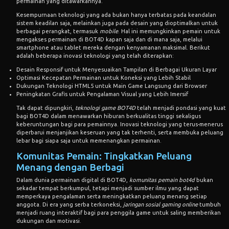
permainan yang ditawarkannya.
Kesempurnaan teknologi yang ada bukan hanya terbatas pada keandalan
sistem keadilan saja, melainkan juga pada desain yang dioptimalkan untuk
berbagai perangkat, termasuk
mobile
. Hal ini memungkinkan pemain untuk
mengakses permainan di BOT4D kapan saja dan di mana saja, melalui
smartphone atau tablet mereka dengan kenyamanan maksimal. Berikut
adalah beberapa inovasi teknologi yang telah diterapkan:
Desain Responsif untuk Menyesuaikan Tampilan di Berbagai Ukuran Layar
Optimasi Kecepatan Permainan untuk Koneksi yang Lebih Stabil
Dukungan Teknologi HTML5 untuk Main Game Langsung dari Browser
Peningkatan Grafis untuk Pengalaman Visual yang Lebih Imersif
Tak dapat dipungkiri,
teknologi game BOT4D
telah menjadi pondasi yang kuat
bagi BOT4D dalam menawarkan hiburan berkualitas tinggi sekaligus
keberuntungan bagi para pemainnya. Inovasi teknologi yang terus-menerus
diperbarui menjanjikan keseruan yang tak terhenti, serta membuka peluang
lebar bagi siapa saja untuk memenangkan permainan.
Komunitas Pemain: Tingkatkan Peluang
Menang dengan Berbagi
Dalam dunia permainan digital di BOT4D,
komunitas pemain bot4d
bukan
sekadar tempat berkumpul, tetapi menjadi sumber ilmu yang dapat
memperkaya pengalaman serta meningkatkan peluang menang setiap
anggota. Di era yang serba terkoneksi,
jaringan sosial gaming online
tumbuh
menjadi ruang interaktif bagi para penggila game untuk saling memberikan
dukungan dan motivasi.