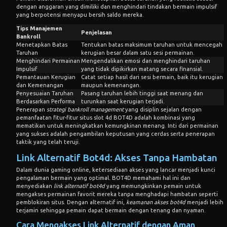
dengan anggaran yang dimiliki dan menghindari tindakan bermain impulsif
yang berpotensi menyapu bersih saldo mereka.
Tips Manajemen
Penjelasan
Bankroll
Menetapkan Batas
Tentukan batas maksimum taruhan untuk mencegah
Taruhan
kerugian besar dalam satu sesi permainan.
Menghindari Permainan
Mengendalikan emosi dan menghindari taruhan
Impulsif
yang tidak dipikirkan matang secara finansial.
Pemantauan Kerugian
Catat setiap hasil dari sesi bermain, baik itu kerugian
dan Kemenangan
maupun kemenangan.
Penyesuaian Taruhan
Pasang taruhan lebih tinggi saat menang dan
Berdasarkan Performa
turunkan saat kerugian terjadi.
Penerapan
strategi bankroll management
yang disiplin sejalan dengan
pemanfaatan fitur-fitur situs slot 4d BOT4D adalah kombinasi yang
mematikan untuk meningkatkan kemungkinan menang. Inti dari permainan
yang sukses adalah pengambilan keputusan yang cerdas serta penerapan
taktik yang telah teruji.
Link Alternatif Bot4d: Akses Tanpa Hambatan
Dalam dunia gaming online, ketersediaan akses yang lancar menjadi kunci
pengalaman bermain yang optimal. BOT4D memahami hal ini dan
menyediakan
link alternatif bot4d
yang memungkinkan pemain untuk
mengakses permainan favorit mereka tanpa menghadapi hambatan seperti
pemblokiran situs. Dengan alternatif ini,
keamanan akses bot4d
menjadi lebih
terjamin sehingga pemain dapat bermain dengan tenang dan nyaman.
Cara Mengakses Link Alternatif dengan Aman